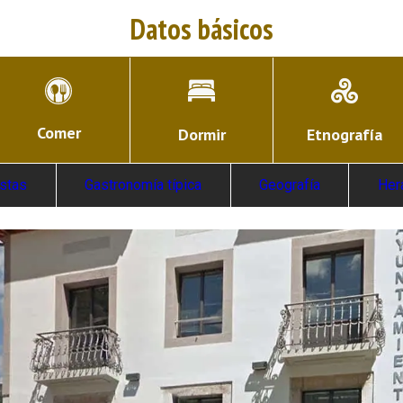
Datos básicos
Comer
Dormir
Etnografía
estas
Gastronomía típica
Geografía
Her