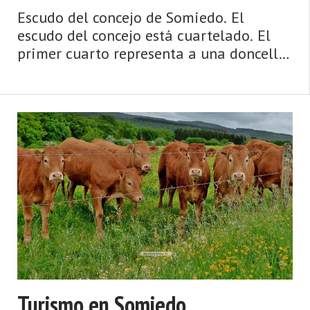
Escudo del concejo de Somiedo. El
escudo del concejo está cuartelado. El
primer cuarto representa a una doncella
con una corona de oro y que porta un
distintivo en el pecho que nos muestra
tres flores de lis. Esta representación
guarda rela ...
Turismo en Somiedo