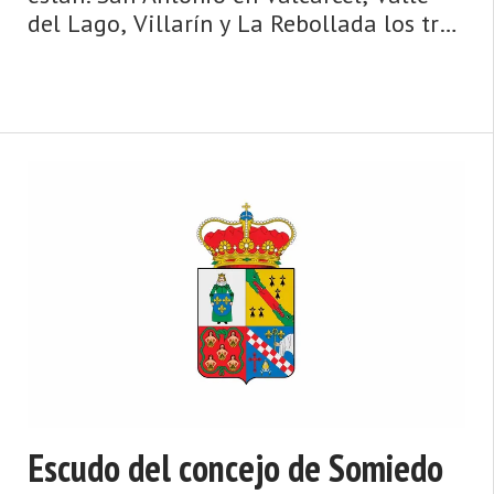
del Lago, Villarín y La Rebollada los tres
últimos fines de Semana de junio. El
Carmen en La Riera, Villar de Vildas y
Caunedo, el tercer fin de Semana d ...
Escudo del concejo de Somiedo