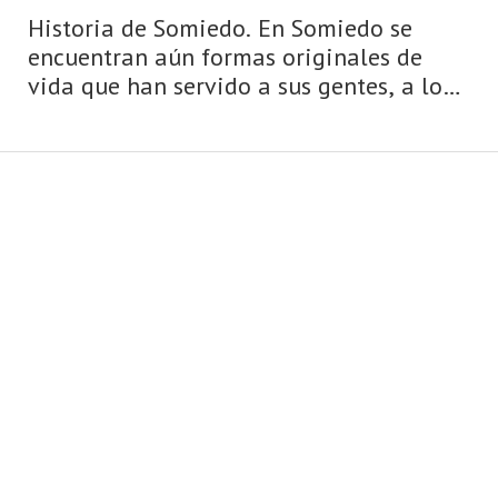
Historia de Somiedo. En Somiedo se
encuentran aún formas originales de
vida que han servido a sus gentes, a lo
largo de los siglos, para explotar,
modelar y, en definitiva, hacer habitable
una naturaleza que impone duras
condiciones para su  ...