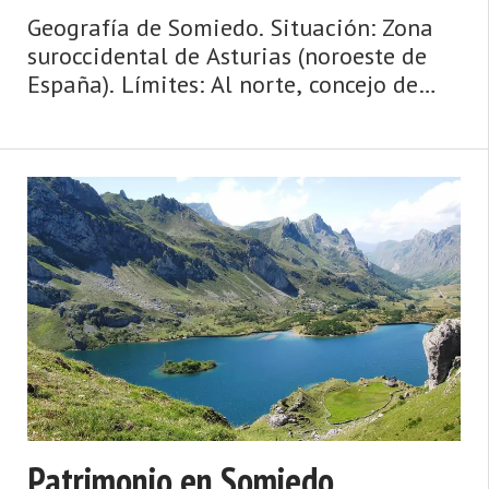
Geografía de Somiedo. Situación: Zona
suroccidental de Asturias (noroeste de
España). Límites: Al norte, concejo de
Belmonte de Miranda; al sur, provincia
de León; al este, concejo de Teverga, y al
oeste, concejos de Canga ...
Patrimonio en Somiedo