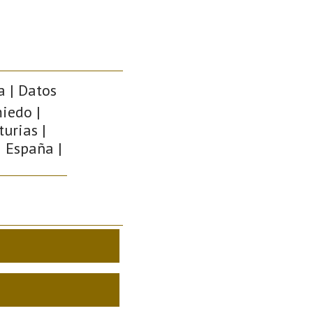
a | Datos
iedo |
urias |
| España |