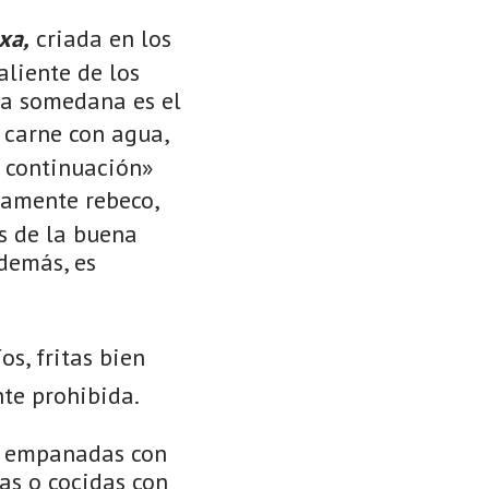
xa,
criada en los
liente de los
ca somedana es el
 carne con agua,
 a continuación»
tamente rebeco,
es de la buena
además, es
os, fritas bien
nte prohibida.
o, empanadas con
das o cocidas con