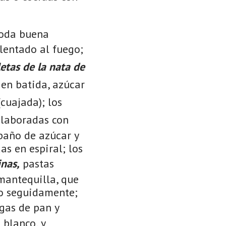
toda buena
entado al fuego;
letas de la nata de
ien batida, azúcar
cuajada); los
elaboradas con
 baño de azúcar y
as en espiral; los
inas,
pastas
mantequilla, que
llo seguidamente;
gas de pan y
 blanco, y