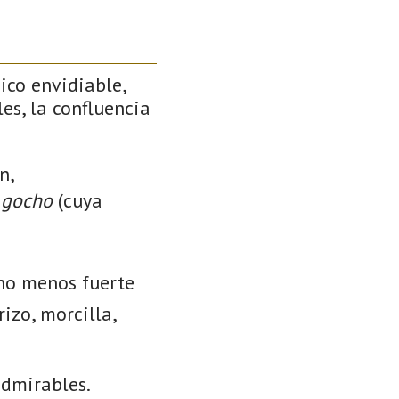
ico envidiable,
es, la confluencia
n,
o
gocho
(cuya
 no menos fuerte
izo, morcilla,
admirables.