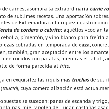
o de carnes, asombra la extraordinaria
carne ro
to de sublimes recetas. Una aportación sobresa
ntes de Extremadura a la riqueza gastronómi
dereta
de cordero
o cabrito
;
aquéllos «cocían la
l, cebolla, pimentón, y vino blanco para freírla
s piezas cobradas en temporada de
caza
, concre
enen, también, gran aceptación entre los amant
bien cocidos con patatas, mientras el jabalí, 
alle de forma parecida al
frite.
ga en exquisitez las riquísimas
truchas
de sus rí
(
toucín
), cuya comercialización está actualme
ropuestas se suceden: panes de escanda y trig
hanfainas, miel y polen del lugar, castañas asa