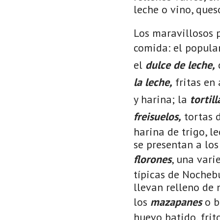
leche o vino, queso
Los maravillosos p
comida: el popula
el
dulce de leche,
la leche,
fritas en 
y harina; la
tortil
freisuelos,
tortas d
harina de trigo, l
se presentan a los
florones
, una vari
típicas de Nocheb
llevan relleno de 
los
mazapanes
o b
huevo batido, frit