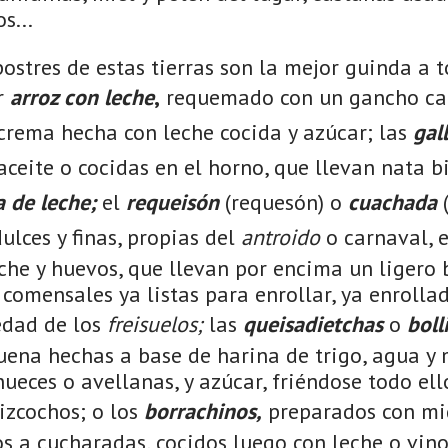
s...
ostres de estas tierras son la mejor guinda a 
r
arroz con leche
,
requemado con un gancho cal
crema hecha con leche cocida y azúcar; las
gal
aceite o cocidas en el horno, que llevan nata b
la de leche;
el
requeisón
(requesón) o
cuachada
(
ulces y finas, propias del
antroido
o carnaval, 
eche y huevos, que llevan por encima un ligero
 comensales ya listas para enrollar, ya enrollad
edad de los
freisuelos;
las
queisadietchas
o
boll
uena hechas a base de harina de trigo, agua y 
nueces o avellanas, y azúcar, friéndose todo e
izcochos; o los
borrachinos,
preparados con mi
os a cucharadas, cocidos luego con leche o vino