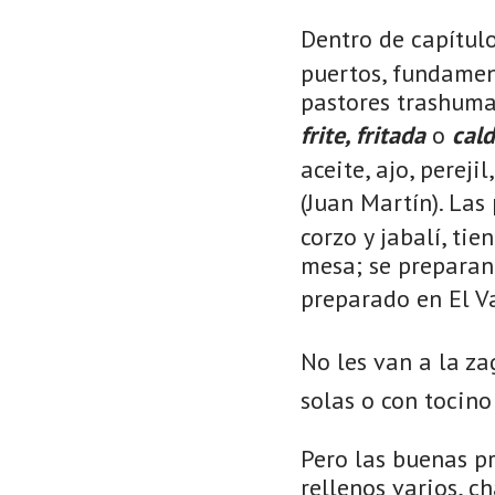
Dentro de capítul
puertos, fundamen
pastores trashuma
frite, fritada
o
cal
aceite, ajo, pereji
(Juan Martín). La
corzo y jabalí, ti
mesa; se preparan 
preparado en El V
No les van a la za
solas o con tocino 
Pero las buenas p
rellenos varios, c