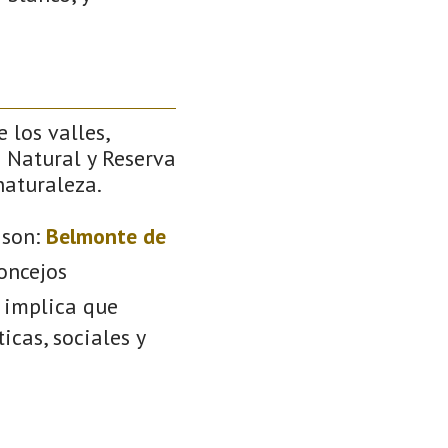
 los valles,
e Natural y Reserva
naturaleza.
son:
Belmonte de
oncejos
e implica que
icas, sociales y