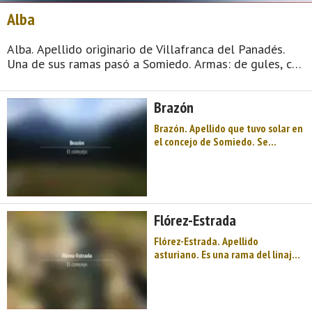
Alba
Alba. Apellido originario de Villafranca del Panadés.
Una de sus ramas pasó a Somiedo. Armas: de gules, con
un águila de plata, picada y membrada de oro; bordura
de azur, con ocho estrellas de oro. ...
Brazón
Brazón. Apellido que tuvo solar en
el concejo de Somiedo. Se
desconocen sus armas. ...
Flórez-Estrada
Flórez-Estrada. Apellido
asturiano. Es una rama del linaje
de los Flórez que, oriunda de Las
Morteras (Somiedo), se asento en
Pola de Somiedo. Su escudo es de
azur con cinco lises de oro