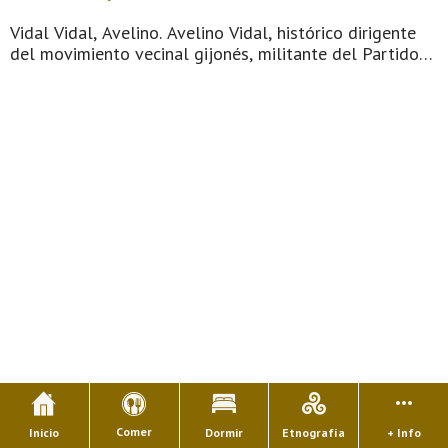
Vidal Vidal, Avelino. Avelino Vidal, histórico dirigente
del movimiento vecinal gijonés, militante del Partido
Comunista de España (PCE), de Izquierda Unida (IU) de
Gijón desde su formación y del sindicato Comisiones
Obreras ...
Comer
Inicio
Dormir
Etnografía
+ Info