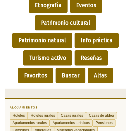
Etnografía
Eventos
Patrimonio cultural
Patrimonio natural
Info práctica
Turismo activo
Reseñas
Favoritos
Buscar
Altas