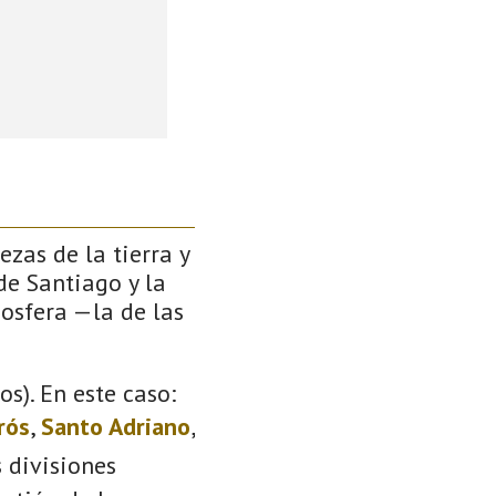
zas de la tierra y
de Santiago y la
iosfera —la de las
s). En este caso:
rós
,
Santo Adriano
,
s divisiones