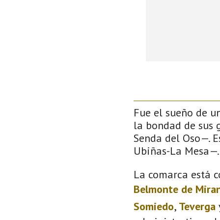
Fue el sueño de un
la bondad de sus g
Senda del Oso—. Es
Ubiñas-La Mesa—.
La comarca está c
Belmonte de Mira
Somiedo
,
Teverga