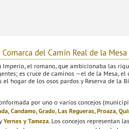
Comarca del Camín Real de la Mesa
 Imperio, el romano, que ambicionaba las rique
entes; es cruce de caminos —el de la Mesa, el 
 el hogar de los osos pardos y Reserva de la B
onformada por uno o varios concejos (municipio
nda
,
Candamo
,
Grado
,
Las Regueras
,
Proaza
,
Qui
y
Yernes y Tameza
. Los concejos representan la