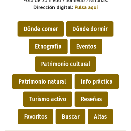
Pola de Somiedo › Somiedo › Asturias.
Dirección digital:
Pulsa aquí
Dónde comer
Dónde dormir
Etnografía
Eventos
Patrimonio cultural
Patrimonio natural
Info práctica
Turismo activo
Reseñas
Favoritos
Buscar
Altas