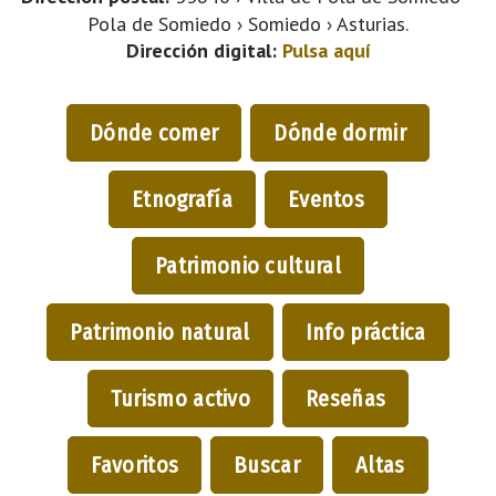
Pola de Somiedo › Somiedo › Asturias.
Dirección digital:
Pulsa aquí
Dónde comer
Dónde dormir
Etnografía
Eventos
Patrimonio cultural
Patrimonio natural
Info práctica
Turismo activo
Reseñas
Favoritos
Buscar
Altas