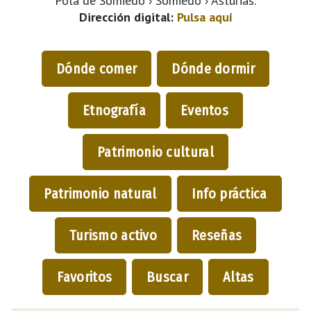
Pola de Somiedo › Somiedo › Asturias.
Dirección digital:
Pulsa aquí
Dónde comer
Dónde dormir
Etnografía
Eventos
Patrimonio cultural
Patrimonio natural
Info práctica
Turismo activo
Reseñas
Favoritos
Buscar
Altas