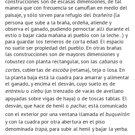
construcciones son de escasas dimensiones, de tal
manera que con frecuencia se camuflan en medio del
paisaje, y sólo sirven para refugio del
brañeiro
(la
persona que sube a la braña, ordeña, atiende y
observa el ganado, pudiendo pernoctar allí durante el
estío o bajar cada mañana al pueblo con la leche...) y
para guardar los terneros de corta edad. El espacio
no suele ser propiedad del pueblo. En otras brañas
las construcciones son de mayores dimensiones y
robustez con planta rectangular, son las
cabanas
o
cortes,
cubiertas de
escoba
(retama), teja o losa. En
la planta baja está la cuadra para amarrar y alimentar
el ganado, y encima el desván, cuyo suelo es de
entrexíu
o
ciebu
(un trenzado de varas de avellano
apoyadas sobre vigas de haya) o de toscas tablas. El
desván, que hace de henil o
pachar,
está comunicado
con el exterior por una ventana llamada
el buqueirón
y con la cuadra por otra abertura en el piso
denominada
trapa,
para subir al henil y bajar la yerba.