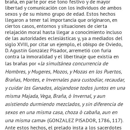
braña, en parte por ese tono festivo y de mayor
libertad y comunicación con los individuos de ambos
sexos y de su mismo grupo de edad. Estos hechos
llegaron a tener tal importancia que originaron, en
ciertos casos, entornos y situaciones de cierta
relajación moral hasta llegar a conocimiento incluso
de las autoridades eclesiásticas y, ya a mediados del
siglo XVIII, por citar un ejemplo, el obispo de Oviedo,
D. Agustín González Pisador, arremetió con furia
contra la inmoralidad y el libertinaje que existía en
las brañas por «
la simultánea
concurrencia de
Hombres, y Mugeres, Mozos, y Mozas en los Puertos,
Brañas, Montes, e Invernales para custodiar, recaudar,
y cuidar los Ganados, alojandose todos juntos en una
misma Majada, Vega, Braña, ò Invernal, y aun
asistiendo durmiendo mezclados, y sin diferencia de
sexos en una misma casa, choza ò cabaña, aun en
una misma cama
» (GONZALEZ PISADOR, 1786, 117).
Ante estos hechos, el prelado insta a los sacerdotes