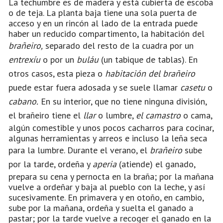
La techumbre es de madera y está cubierta de escoba
o de teja. La planta baja tiene una sola puerta de
acceso y en un rincón al lado de la entrada puede
haber un reducido compartimento, la habitación del
brañeiro,
separado del resto de la cuadra por un
entrexíu
o por un
buláu
(un tabique de tablas). En
otros casos, esta pieza o
habitación
del brañeiro
puede estar fuera adosada y se suele llamar
casetu
o
cabano.
En su interior, que no tiene ninguna división,
el brañeiro tiene el
llar
o lumbre,
el camastro
o cama,
algún comestible y unos pocos cacharros para cocinar,
algunas herramientas y arreos e incluso la leña seca
para la lumbre. Durante el verano, el
brañeiro
sube
por la tarde, ordeña y
aperia
(atiende) el ganado,
prepara su cena y pernocta en la braña; por la mañana
vuelve a ordeñar y baja al pueblo con la leche, y así
sucesivamente. En primavera y en otoño, en cambio,
sube por la mañana, ordeña y suelta el ganado a
pastar; por la tarde vuelve a recoger el ganado en la