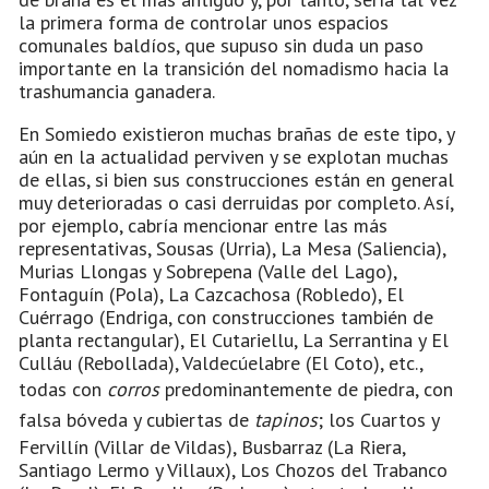
la primera forma de controlar unos espacios
comunales baldíos, que supuso sin duda un paso
importante en la transición del nomadismo hacia la
trashumancia ganadera.
En Somiedo existieron muchas brañas de este tipo, y
aún en la actualidad perviven y se explotan muchas
de ellas, si bien sus construcciones están en general
muy deterioradas o casi derruidas por completo. Así,
por ejemplo, cabría mencionar entre las más
representativas, Sousas (Urria), La Mesa (Saliencia),
Murias Llongas y Sobrepena (Valle del Lago),
Fontaguín (Pola), La Cazcachosa (Robledo), El
Cuérrago (Endriga, con construcciones también de
planta rectangular), El Cutariellu, La Serrantina y El
Culláu (Rebollada), Valdecúelabre (El Coto), etc.,
todas con
corros
predominantemente de piedra, con
falsa bóveda y cubiertas de
tapinos
; los Cuartos y
Fervillín (Villar de Vildas), Busbarraz (La Riera,
Santiago Lermo y Villaux), Los Chozos del Trabanco