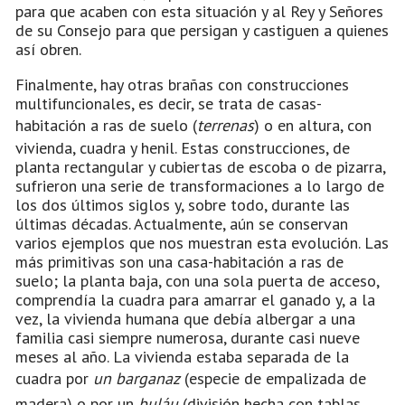
para que acaben con esta situación y al Rey y Señores
de su Consejo para que persigan y castiguen a quienes
así obren.
Finalmente, hay otras brañas con construcciones
multifuncionales, es decir, se trata de casas-
habitación a ras de suelo (
terrenas
) o en altura, con
vivienda, cuadra y henil. Estas construcciones, de
planta rectangular y cubiertas de escoba o de pizarra,
sufrieron una serie de transformaciones a lo largo de
los dos últimos siglos y, sobre todo, durante las
últimas décadas. Actualmente, aún se conservan
varios ejemplos que nos muestran esta evolución. Las
más primitivas son una casa-habitación a ras de
suelo; la planta baja, con una sola puerta de acceso,
comprendía la cuadra para amarrar el ganado y, a la
vez, la vivienda humana que debía albergar a una
familia casi siempre numerosa, durante casi nueve
meses al año. La vivienda estaba separada de la
cuadra por
un barganaz
(especie de empalizada de
madera) o por un
buláu
(división hecha con tablas