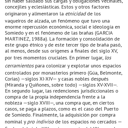
sin haber saldado sus cargas y obligaciones vecinales,
concejiles y eclesiásticas. Estos y otros factores
originaron y alimentaron la
etnicidad
de los
vaqueiros de alzada, un fenómeno que tuvo una
enorme repercusión económica, social e ideología en
Somiedo y en el fenómeno de las brañas (GARCIA
MARTINEZ, 1988a). La formación y consolidación de
este grupo étnico y de este tercer tipo de braña pasó,
al menos, desde sus orígenes a finales del siglo XV,
por tres momentos cruciales. En primer lugar,
los
cerramientos
para colonizar y explotar unos espacios
controlados por monasterios primero (Gúa, Belmonte,
Corias) —siglos XI-XIV— y casas nobles después
(Miranda y Quiñones, sobre todo) —siglos XV-XVII—.
En segundo lugar, las redenciones jurisdiccionales o
compra de la propia independencia frente a la
nobleza —siglo XVIII—, una compra que, en ciertos
casos, se paga a plazos, como es el caso del Puerto
de Somiedo. Finalmente, la adquisición por compra
nominal y
pro indiviso
de los espacios no cercados —