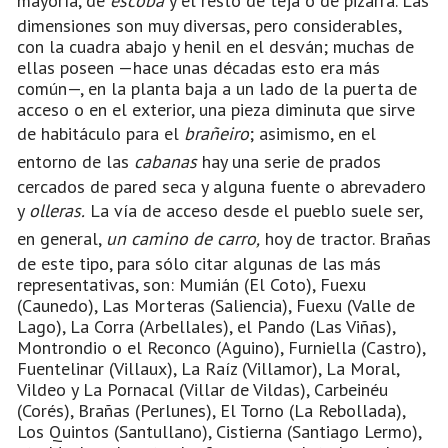
mayoría, de
escoba
y el resto de teja o de pizarra. Las
dimensiones son muy diversas, pero considerables,
con la cuadra abajo y henil en el desván; muchas de
ellas poseen —hace unas décadas esto era más
común—, en la planta baja a un lado de la puerta de
acceso o en el exterior, una pieza diminuta que sirve
de habitáculo para el
brañeiro
; asimismo, en el
entorno de las
cabanas
hay una serie de prados
cercados de pared seca y alguna fuente o abrevadero
y
olleras.
La vía de acceso desde el pueblo suele ser,
en general,
un camino de carro,
hoy de tractor. Brañas
de este tipo, para sólo citar algunas de las más
representativas, son: Mumián (El Coto), Fuexu
(Caunedo), Las Morteras (Saliencia), Fuexu (Valle de
Lago), La Corra (Arbellales), el Pando (Las Viñas),
Montrondio o el Reconco (Aguino), Furniella (Castro),
Fuentelinar (Villaux), La Raíz (Villamor), La Moral,
Vildeo y La Pornacal (Villar de Vildas), Carbeinéu
(Corés), Brañas (Perlunes), El Torno (La Rebollada),
Los Quintos (Santullano), Cistierna (Santiago Lermo),