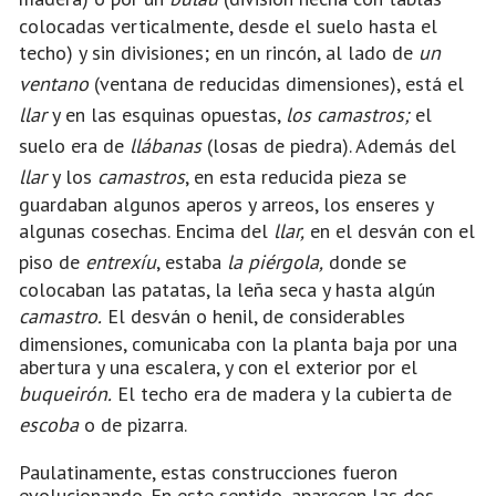
colocadas verticalmente, desde el suelo hasta el
techo) y sin divisiones; en un rincón, al lado de
un
ventano
(ventana de reducidas dimensiones), está el
llar
y en las esquinas opuestas,
los camastros;
el
suelo era de
llábanas
(losas de piedra). Además del
llar
y los
camastros
, en esta reducida pieza se
guardaban algunos aperos y arreos, los enseres y
algunas cosechas. Encima del
llar,
en el desván con el
piso de
entrexíu
, estaba
la piérgola,
donde se
colocaban las patatas, la leña seca y hasta algún
camastro.
El desván o henil, de considerables
dimensiones, comunicaba con la planta baja por una
abertura y una escalera, y con el exterior por el
buqueirón.
El techo era de madera y la cubierta de
escoba
o de pizarra.
Paulatinamente, estas construcciones fueron
evolucionando. En este sentido, aparecen las dos