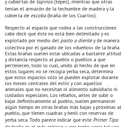
y cubiertas de
tapinos
(tepes), mientras que otras
tenían el armazón de la techumbre de madera y la
cubierta de
escoba
(braña de los Cuartos).
Respecto al espacio que rodea a las construcciones
cabe decir que éste no está bien delimitado y es
explotado por medio del
pasto a diente
y de manera
colectiva por el ganado de los «dueños» de la braña.
Estas brañas suelen estar ubicadas a bastante altitud
y distancia respecto al pueblo o pueblos a que
pertenecen, todo lo cual, unido al hecho de que en
estos lugares no se recogía yerba seca, determina
que estos espacios sólo se pueden explotar durante
los meses centrales del estío y con aquellos
animales que no necesitan ni alimento subsidiario ni
cuidados especiales. Los rebaños, antes de subir o
bajar definitivamente al pueblo, suelen permanecer
algún tiempo en otras brañas más bajas y próximas al
pueblo, que tienen cuadras y henil con reservas de
yerba seca. Todo parece indicar que este
Primer Tipo
de braña es el más antiguo y, por tanto, sería tal vez