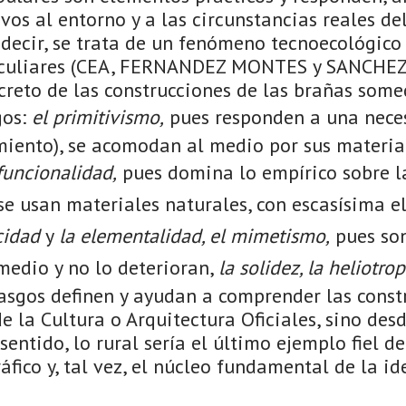
vos al entorno y a las circunstancias reales 
s decir, se trata de un fenómeno tecnoecológic
eculiares (CEA, FERNANDEZ MONTES y SANCHEZ
ncreto de las construcciones de las brañas som
gos:
el primitivismo,
pues responden a una nece
miento), se acomodan al medio por sus materia
funcionalidad,
pues domina lo empírico sobre l
e usan materiales naturales, con escasísima e
icidad
y
la elementalidad, el mimetismo,
pues so
medio y no lo deterioran,
la solidez, la heliotrop
 rasgos definen y ayudan a comprender las const
e la Cultura o Arquitectura Oficiales, sino des
 sentido, lo rural sería el último ejemplo fiel de
fico y, tal vez, el núcleo fundamental de la id