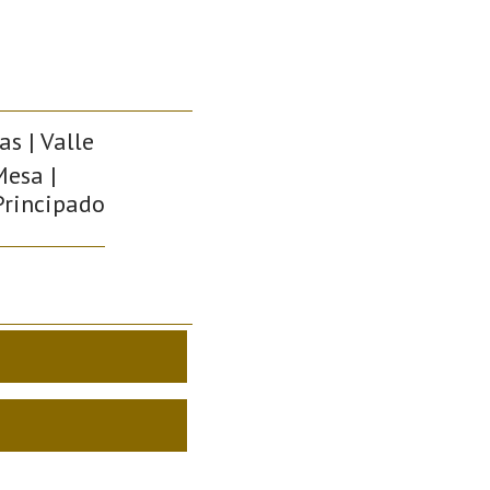
as | Valle
Mesa |
 Principado