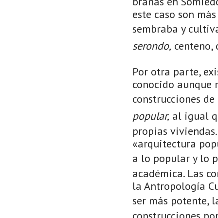
brañas en Somiedo
este caso son más 
sembraba y cultiv
serondo,
centeno, c
Por otra parte, ex
conocido aunque n
construcciones de
popular,
al igual q
propias viviendas
«arquitectura pop
a lo popular y lo 
académica. Las co
la Antropología Cu
ser más potente, l
construcciones pop