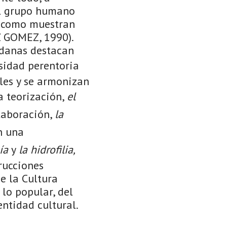
del grupo humano
o como muestran
 GOMEZ, 1990).
edanas destacan
sidad perentoria
les y se armonizan
a teorización,
el
laboración,
la
n una
ía
y
la hidrofilia,
rucciones
de la Cultura
 lo popular, del
entidad cultural.