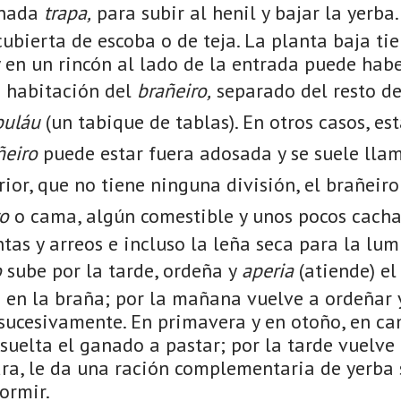
inada
trapa,
para subir al henil y bajar la yerba
ubierta de escoba o de teja. La planta baja ti
y en un rincón al lado de la entrada puede hab
 habitación del
brañeiro,
separado del resto de
buláu
(un tabique de tablas). En otros casos, es
ñeiro
puede estar fuera adosada y se suele lla
rior, que no tiene ninguna división, el brañeiro
ro
o cama, algún comestible y unos pocos cachar
as y arreos e incluso la leña seca para la lum
o
sube por la tarde, ordeña y
aperia
(atiende) el
a en la braña; por la mañana vuelve a ordeñar 
í sucesivamente. En primavera y en otoño, en ca
uelta el ganado a pastar; por la tarde vuelve 
ra, le da una ración complementaria de yerba 
ormir.