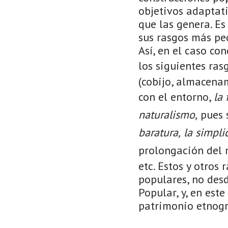
objetivos adaptati
que las genera. E
sus rasgos más p
Así, en el caso co
los siguientes ras
(cobijo, almacena
con el entorno,
la 
naturalismo,
pues s
baratura,
la simpl
prolongación del 
etc. Estos y otros
populares, no desd
Popular, y, en este
patrimonio etnográ