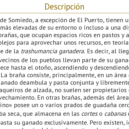
Descripción
de Somiedo, a excepción de El Puerto, tienen 
 más elevadas de su entorno o incluso a una di
brañas, que ocupan espacios ricos en pastos y 
ejos para aprovechar unos recursos, en teoría 
e de la
trashumancia ganadera.
Es decir, al lle
vecinos de los pueblos llevan parte de su gana
ece hasta el otoño, ascendiendo y descendiend
La braña consiste, principalmente, en un área
ganado deambula y pasta conjunta y libremente
aqueiros de alzada, no suelen ser propietarios 
vechamiento. En otras brañas, además del área
cino» posee un o varios prados de guadaña cer
rba seca, que almacena en las
cortes
o
cabanas
d
pasta su ganado exclusivamente. Pero existen, 