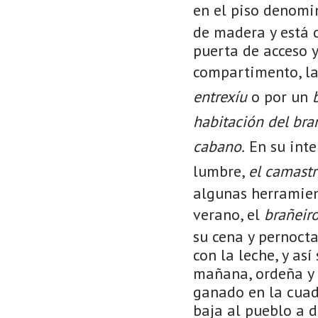
en el piso denom
de madera y está c
puerta de acceso 
compartimento, la
entrexíu
o por un
habitación
del bra
cabano.
En su inte
lumbre,
el camast
algunas herramient
verano, el
brañeir
su cena y pernoct
con la leche, y as
mañana, ordeña y s
ganado en la cuad
baja al pueblo a d