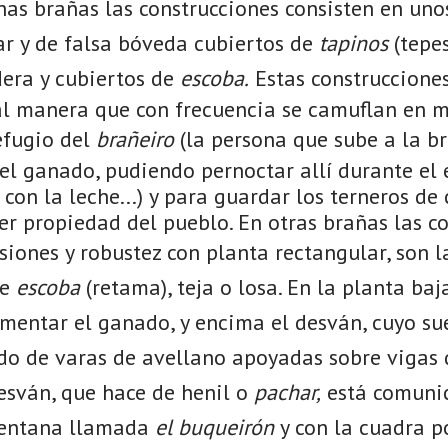
has brañas las construcciones consisten en uno
ar y de falsa bóveda cubiertos de
tapinos
(tepes
era y cubiertos de
escoba.
Estas construcciones
al manera que con frecuencia se camuflan en me
efugio del
brañeiro
(la persona que sube a la br
el ganado, pudiendo pernoctar allí durante el 
on la leche...) y para guardar los terneros de 
er propiedad del pueblo. En otras brañas las c
iones y robustez con planta rectangular, son 
de
escoba
(retama), teja o losa. En la planta baj
imentar el ganado, y encima el desván, cuyo su
do de varas de avellano apoyadas sobre vigas 
desván, que hace de henil o
pachar,
está comunic
ventana llamada
el buqueirón
y con la cuadra p