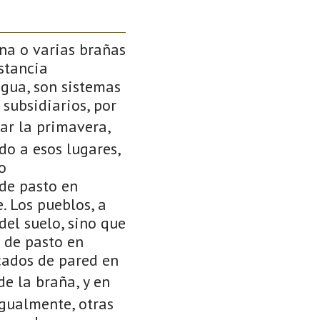
una o varias brañas
stancia
agua, son sistemas
subsidiarios, por
gar la primavera,
do a esos lugares,
o
 de pasto en
. Los pueblos, a
del suelo, sino que
 de pasto en
cados de pared en
e la braña, y en
igualmente, otras