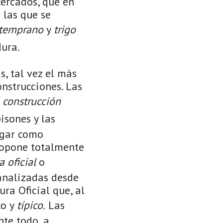
cercados, que en
 las que se
 temprano
y
trigo
dura.
, tal vez el más
nstrucciones. Las
e
construcción
isones y las
ogar como
e opone totalmente
a oficial
o
analizadas desde
ura Oficial que, al
co y
típico.
Las
nte todo, a