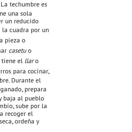
. La techumbre es
ene una sola
er un reducido
 la cuadra por un
ta pieza o
mar
casetu
o
 tiene el
llar
o
ros para cocinar,
bre. Durante el
 ganado, prepara
y baja al pueblo
mbio, sube por la
a recoger el
seca, ordeña y