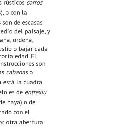
s rústicos
corros
), o con la
 son de escasas
dio del paisaje, y
aña, ordeña,
estío o bajar cada
corta edad. El
onstrucciones son
las
cabanas
o
a está la cuadra
elo es de
entrexíu
de haya) o de
ado con el
or otra abertura