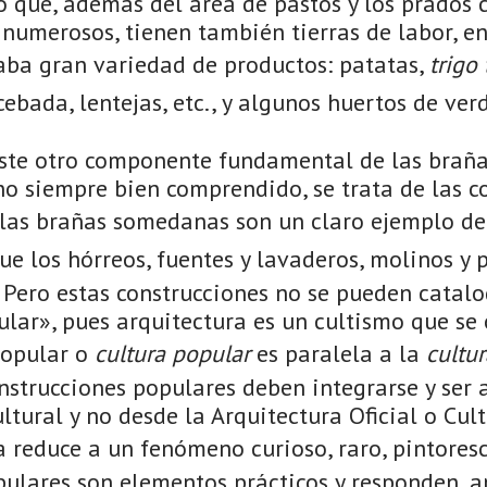
 que, además del área de pastos y los prados 
numerosos, tienen también tierras de labor, en
aba gran variedad de productos: patatas,
trigo
ebada, lentejas, etc., y algunos huertos de ver
iste otro componente fundamental de las brañas
o siempre bien comprendido, se trata de las co
 las brañas somedanas son un claro ejemplo d
ue los hórreos, fuentes y lavaderos, molinos y p
. Pero estas construcciones no se pueden catal
ular», pues arquitectura es un cultismo que s
popular o
cultura popular
es paralela a la
cultur
nstrucciones populares deben integrarse y ser 
ltural y no desde la Arquitectura Oficial o Cult
a reduce a un fenómeno curioso, raro, pintores
ulares son elementos prácticos y responden, a