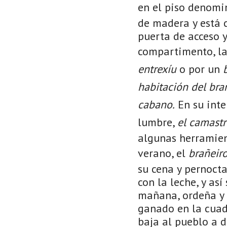
en el piso denom
de madera y está c
puerta de acceso 
compartimento, la
entrexíu
o por un
habitación
del bra
cabano.
En su inte
lumbre,
el camast
algunas herramient
verano, el
brañeir
su cena y pernoct
con la leche, y as
mañana, ordeña y s
ganado en la cuad
baja al pueblo a d