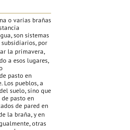
una o varias brañas
stancia
agua, son sistemas
subsidiarios, por
gar la primavera,
do a esos lugares,
o
 de pasto en
. Los pueblos, a
del suelo, sino que
 de pasto en
cados de pared en
e la braña, y en
igualmente, otras