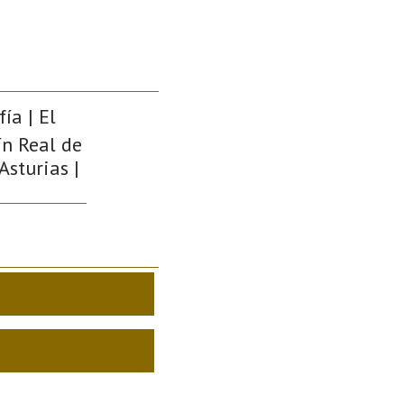
ía | El
ín Real de
Asturias |