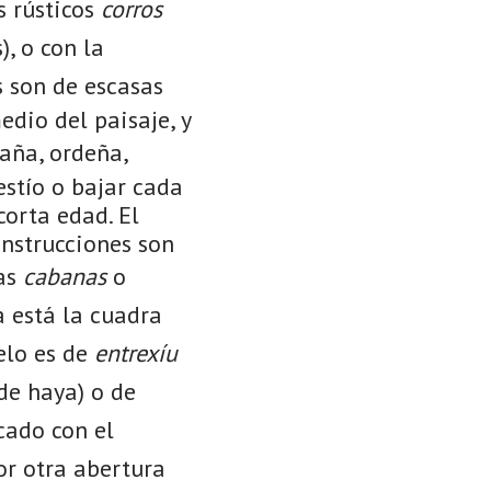
s rústicos
corros
), o con la
 son de escasas
dio del paisaje, y
aña, ordeña,
estío o bajar cada
corta edad. El
onstrucciones son
las
cabanas
o
a está la cuadra
elo es de
entrexíu
de haya) o de
ado con el
or otra abertura