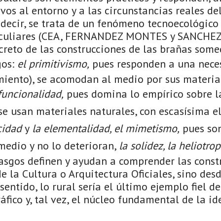
vos al entorno y a las circunstancias reales 
s decir, se trata de un fenómeno tecnoecológic
eculiares (CEA, FERNANDEZ MONTES y SANCHEZ
ncreto de las construcciones de las brañas som
gos:
el primitivismo,
pues responden a una nece
miento), se acomodan al medio por sus materia
funcionalidad,
pues domina lo empírico sobre l
e usan materiales naturales, con escasísima e
icidad
y
la elementalidad, el mimetismo,
pues so
medio y no lo deterioran,
la solidez, la heliotrop
 rasgos definen y ayudan a comprender las const
e la Cultura o Arquitectura Oficiales, sino des
 sentido, lo rural sería el último ejemplo fiel de
fico y, tal vez, el núcleo fundamental de la id