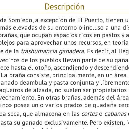
Descripción
de Somiedo, a excepción de El Puerto, tienen 
 más elevadas de su entorno o incluso a una di
brañas, que ocupan espacios ricos en pastos y 
ejos para aprovechar unos recursos, en teoría 
e de la
trashumancia ganadera.
Es decir, al lle
vecinos de los pueblos llevan parte de su gana
ece hasta el otoño, ascendiendo y descendiend
La braña consiste, principalmente, en un área
ganado deambula y pasta conjunta y libremente
aqueiros de alzada, no suelen ser propietarios 
vechamiento. En otras brañas, además del área
cino» posee un o varios prados de guadaña cer
rba seca, que almacena en las
cortes
o
cabanas
d
pasta su ganado exclusivamente. Pero existen, 