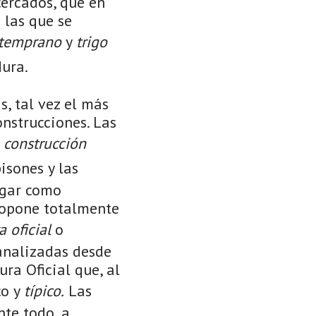
cercados, que en
 las que se
 temprano
y
trigo
dura.
, tal vez el más
nstrucciones. Las
e
construcción
isones y las
ogar como
e opone totalmente
a oficial
o
analizadas desde
ura Oficial que, al
co y
típico.
Las
nte todo, a