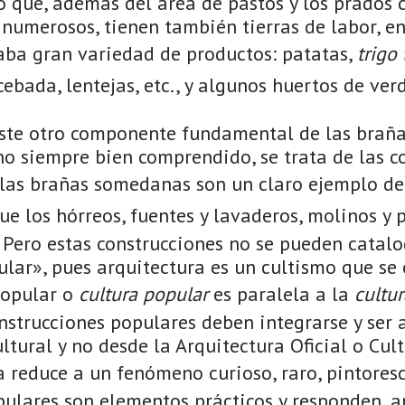
 que, además del área de pastos y los prados 
numerosos, tienen también tierras de labor, en
aba gran variedad de productos: patatas,
trigo
ebada, lentejas, etc., y algunos huertos de ver
iste otro componente fundamental de las brañas
o siempre bien comprendido, se trata de las co
 las brañas somedanas son un claro ejemplo d
ue los hórreos, fuentes y lavaderos, molinos y p
. Pero estas construcciones no se pueden catal
ular», pues arquitectura es un cultismo que s
popular o
cultura popular
es paralela a la
cultur
nstrucciones populares deben integrarse y ser 
ltural y no desde la Arquitectura Oficial o Cult
a reduce a un fenómeno curioso, raro, pintores
ulares son elementos prácticos y responden, a