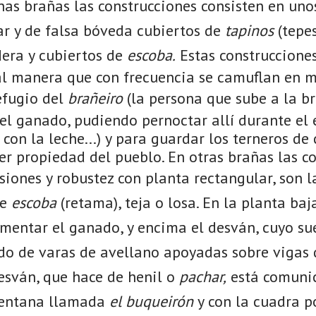
has brañas las construcciones consisten en uno
ar y de falsa bóveda cubiertos de
tapinos
(tepes
era y cubiertos de
escoba.
Estas construcciones
al manera que con frecuencia se camuflan en me
efugio del
brañeiro
(la persona que sube a la br
el ganado, pudiendo pernoctar allí durante el 
on la leche...) y para guardar los terneros de 
er propiedad del pueblo. En otras brañas las c
iones y robustez con planta rectangular, son 
de
escoba
(retama), teja o losa. En la planta baj
imentar el ganado, y encima el desván, cuyo su
do de varas de avellano apoyadas sobre vigas 
desván, que hace de henil o
pachar,
está comunic
ventana llamada
el buqueirón
y con la cuadra p