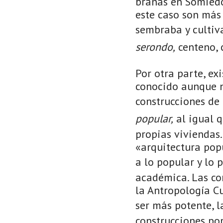
brañas en Somiedo
este caso son más 
sembraba y cultiv
serondo,
centeno, c
Por otra parte, ex
conocido aunque n
construcciones de
popular,
al igual q
propias viviendas
«arquitectura pop
a lo popular y lo 
académica. Las co
la Antropología Cu
ser más potente, l
construcciones pop