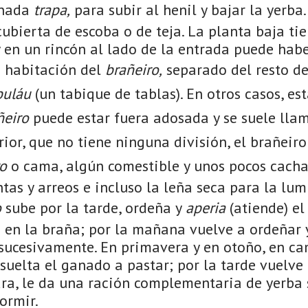
inada
trapa,
para subir al henil y bajar la yerba
ubierta de escoba o de teja. La planta baja ti
y en un rincón al lado de la entrada puede hab
 habitación del
brañeiro,
separado del resto de
buláu
(un tabique de tablas). En otros casos, es
ñeiro
puede estar fuera adosada y se suele lla
rior, que no tiene ninguna división, el brañeiro
ro
o cama, algún comestible y unos pocos cachar
as y arreos e incluso la leña seca para la lum
o
sube por la tarde, ordeña y
aperia
(atiende) el
a en la braña; por la mañana vuelve a ordeñar 
í sucesivamente. En primavera y en otoño, en ca
uelta el ganado a pastar; por la tarde vuelve 
ra, le da una ración complementaria de yerba 
ormir.