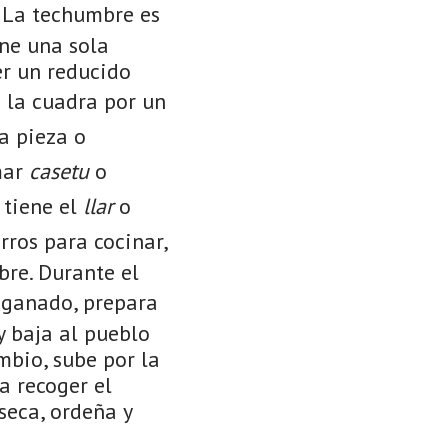
. La techumbre es
ene una sola
er un reducido
 la cuadra por un
ta pieza o
mar
casetu
o
 tiene el
llar
o
ros para cocinar,
bre. Durante el
 ganado, prepara
y baja al pueblo
mbio, sube por la
a recoger el
seca, ordeña y