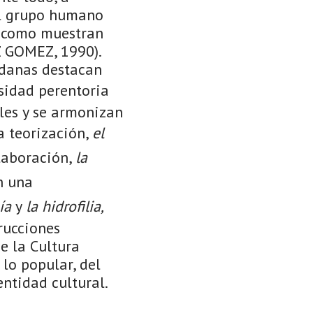
del grupo humano
o como muestran
 GOMEZ, 1990).
edanas destacan
sidad perentoria
les y se armonizan
a teorización,
el
laboración,
la
n una
ía
y
la hidrofilia,
rucciones
de la Cultura
 lo popular, del
entidad cultural.