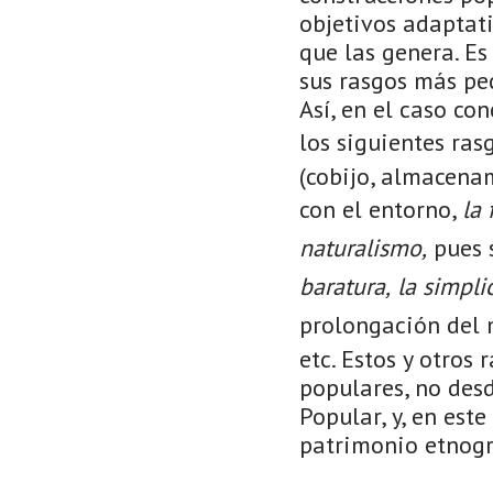
objetivos adaptati
que las genera. E
sus rasgos más p
Así, en el caso co
los siguientes ras
(cobijo, almacena
con el entorno,
la 
naturalismo,
pues s
baratura,
la simpl
prolongación del 
etc. Estos y otros
populares, no desd
Popular, y, en este
patrimonio etnográ