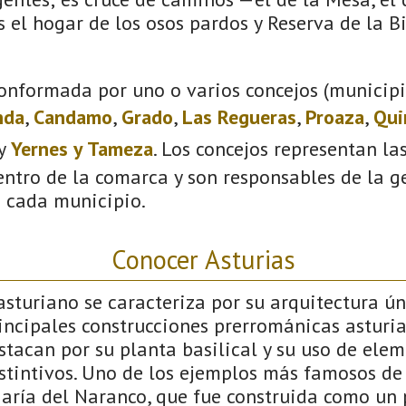
 el hogar de los osos pardos y Reserva de la B
onformada por uno o varios concejos (municipio
nda
,
Candamo
,
Grado
,
Las Regueras
,
Proaza
,
Qui
y
Yernes y Tameza
. Los concejos representan la
ntro de la comarca y son responsables de la ge
n cada municipio.
Conocer Asturias
sturiano se caracteriza por su arquitectura úni
incipales construcciones prerrománicas asturia
estacan por su planta basilical y su uso de ele
stintivos. Uno de los ejemplos más famosos de e
María del Naranco, que fue construida como un 