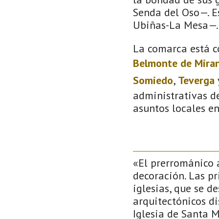
Senda del Oso—. Es
Ubiñas-La Mesa—.
La comarca está c
Belmonte de Mira
Somiedo
,
Teverga
administrativas de
asuntos locales e
«El prerrománico a
decoración. Las pr
iglesias, que se d
arquitectónicos di
Iglesia de Santa 