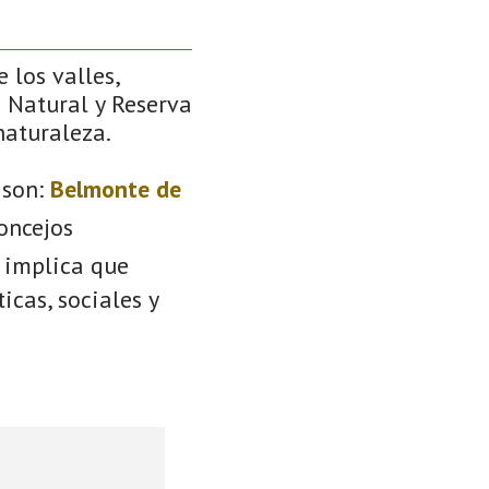
 los valles,
e Natural y Reserva
naturaleza.
son:
Belmonte de
oncejos
e implica que
icas, sociales y