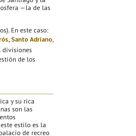
iosfera —la de las
s). En este caso:
rós
,
Santo Adriano
,
s divisiones
stión de los
ca y su rica
nas son las
mentos
ste estilo es la
palacio de recreo