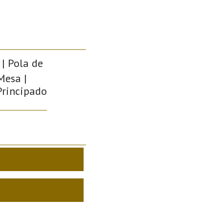
 | Pola de
Mesa |
 Principado