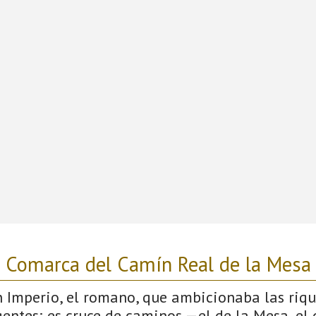
Comarca del Camín Real de la Mesa
 Imperio, el romano, que ambicionaba las rique
entes; es cruce de caminos —el de la Mesa, el 